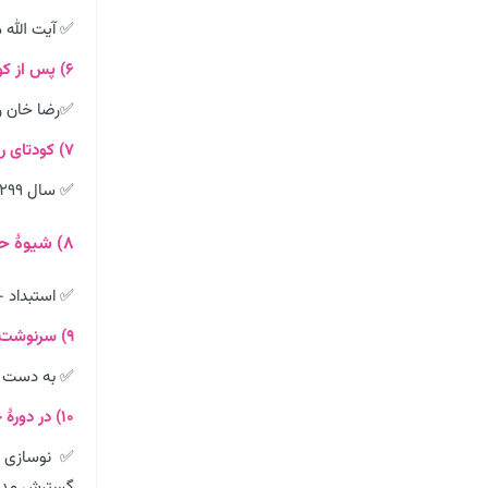
✅ آیت الله 
۶) پس از کودتای 1299 چه شد؟
✅رضا خان رو
۷) کودتای رضاخان در چه سالی بود؟
✅ سال ۱۲۹۹
۸) شیوۀ حکومت و اقدامات رضاشاه چگونه بود؟
✅ استبداد 
۹) سرنوشت سیدحسن مدرس چه شد؟
✅ به دست م
۱۰) در دورهٔ حکومت رضاشاه چه کارهایی برای نوسازی ایران انجام شد؟
✅ نوسازی ت
گسترش مدار