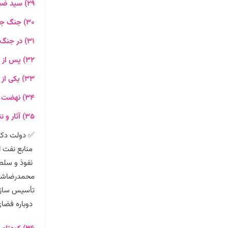
۲۹) سید ضیاء الدین طباطبایی از سیاستمداران طرفدار
۳۰) جنگ جهانی دوم با
۳۱) در جنگ جهانی دوم مهم ترین عامل ارتباطی نیروهای متفقین
۳۲) پس از کودتای ۱۲۹۹ احمدشاه مجبور شد
۳۳) یکی از مخالفان سر سخت شیوه حکومت رضاشاه،
۳۴) نهضت جنگل، به رهبری
۳۵) آثار و نتایج کودتای 28 مرداد را به طور خلاصه بیان کنید.
✅ دولت دکت
منابع نفت ای
نفوذ و سلطه
محمدرضاشاه 
تأسیس سازما
دوباره فضای