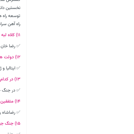
نخستین دانش
توسعه راه 
راه آهن سرا
۱۱) کلاه لبه دار یا کلاه پهلوی در چه دوره ای اجباری شد؟
✅ رضا خان
۱۲) دولت های محور کدامند؟
✅ ایتالیا و ژ
۱۳) در کدام جنگ جهانی ما اعلام بی طرفی کردیم؟
✅ در جنگ جه
۱۴) متفقین پس از اشغال ایران چه کردند؟
✅ رضاشاه را
۱۵) جنگ جهانی دوم را کدام گروه پیروز شد؟