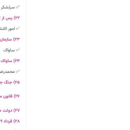
✅ سرلشکر ف
۲۲) پس از کودتای 28 مرداد حکومت پهلوی چه کرد؟
✅ امور اکتشاف، ا
۲۳) سازمان اطلاعات و امنیت کشور چه نام داشت؟
✅ ساواک
۲۴) ساواک در زمان چه کسی تاسیس شد؟
✅ محمدرضا
۲۵) جنگ جهانی دوم با
۲۶) قانون ملی شدن نفت در
۲۷) دولت های
۲۸) قرداد ۱۹۱۹ در زمان نخست وزیری