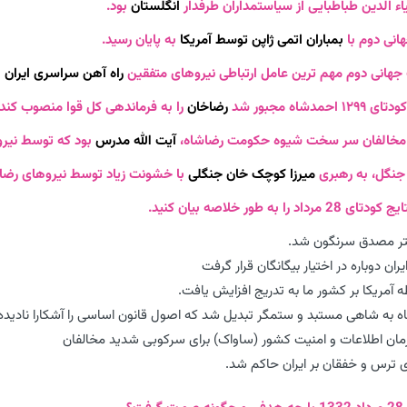
انگلستان
بود.
بمباران اتمی ژاپن توسط آمریکا
به پایان رسید.
راه آهن سراسری ایران
ب
رضاخان
را به فرماندهی کل قوا منصوب کند.
آیت الله مدرس
بود که توسط نیرو
میرزا کوچک خان جنگلی
با خشونت زیاد توسط نیروهای رض
ر مصدق سرنگون شد.
ران دوباره در اختیار بیگانگان قرار گرفت
 آمریکا بر کشور ما به تدریج افزایش یافت.
به شاهی مستبد و ستمگر تبدیل شد که اصول قانون اساسی را آشکارا نادیده
ن اطلاعات و امنیت کشور (ساواک) برای سرکوبی شدید مخالفان
 ترس و خفقان بر ایران حاکم شد.