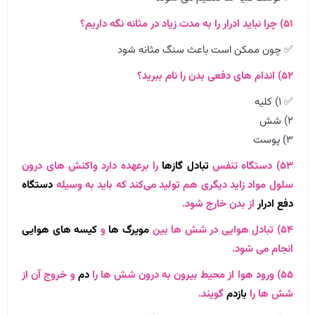
۵۱) چرا نباید ادرار را به مدت زیاد در مثانه نگه داریم؟
✅ چون ممکن است باعث سنگ مثانه شود
۵۲) اندام های دفعی بدن را نام ببرید؟
✅ ۱) کلیه
۲) شش
۳) پوست
۵۳) دستگاه تنفس
تبادل گازها
را برعهده دارد واکنش های درون
سلول مواد زاید دیگری هم تولید می‌کند که باید به وسیله
دستگاه
دفع ادرار
از بدن خارج شود.
۵۴) تبادل هوایی در شش ها بین
مویرگ ها
و
کیسه های هوایی
انجام می شود.
۵۵) ورود هوا از محیط بیرون به درون شش ها را
دم
و خروج آن از
شش ها را
بازدم
گویند.