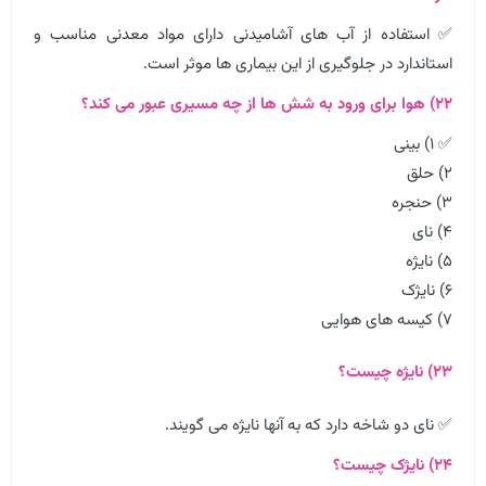
✅ استفاده از آب های آشامیدنی دارای مواد معدنی مناسب و
استاندارد در جلوگیری از این بیماری ها موثر است.
۲۲) هوا برای ورود به شش ها از چه مسیری عبور می کند؟
✅ ۱) بینی
۲) حلق
۳) حنجره
۴) نای
۵) نایژه
۶) نایژک
۷) کیسه های هوایی
۲۳) نایژه چیست؟
✅ نای دو شاخه دارد که به آنها نایژه می گویند.
۲۴) نایژک چیست؟