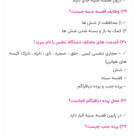
✅ درون قفسه سینه جای دارند
۲۹) وظایف قفسه سینه چیست؟
✅ ۱) محافظت از شش ها
۲) کمک به باز و بسته شدن شش ها
۳۰) قسمت های مختلف دستگاه تنفس را نام ببرید؟
✅ – مجاری تنفسی (بینی ، حلق ، حنجره ، نای ، نایژه ، نایژک کیسه
های هوایی)
– شش
– قفسه سینه
– پرده جنب و پرده دیافراگم
۳۱) محل پرده دیافراگم کجاست؟
✅ در پایین قفسه سینه قرار دارد.
۳۲) پرده جنب چیست؟