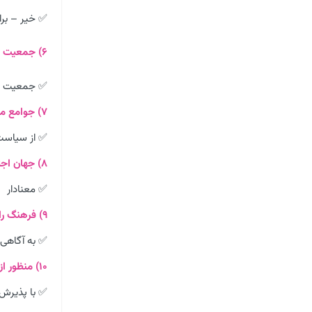
✅ خیر – برا
۶) جمعیت چه رابطه ای با هویت جامعه دارد؟
✅ جمعیت هر
۷) جوامع مختلف برای تامین جمعیت مطلوب خود چه می کنند؟
✅ از سیاست
۸) جهان اجتماعی پدیده ای ………………………. است.
✅ معنادار
۹) فرهنگ را تعریف کنید؟
✅ به آگاهی 
۱۰) منظور از هویت فرهنگی چیست؟
✅ با پذیرش 