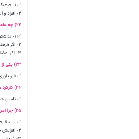
✅ ۱- فرهنگ و معانی که با افزایش جمعیت بسط می یابد فرهنگ حق باشد نه فرهنگ باطل
۲- افراد و اعضای این فرهنگ حاملان و عاملان معانی حق باشند.
۲۲) چه عاملی مانع تحقق جهان اجتماعی توحیدی می گردد؟
✅ ۱- نداشتن جمعیت مناسب
۲- اگر فرهنگ و معنایی که با افزایش جمعیت بسط می یابد حق نباشد.
۳- اگر اعضای جهان اجتماعی عامل و حامل فرهنگ حق نباشند.
۲۳) یکی از نیازهای فطری انسان را نام ببرید.
✅ فرزندآوری
۲۴) کارکرد مهم نهاد خانواده را بنویسید؟
✅ تامین ج
۲۵) چرا امروزه جوامع غربی با کاهش جمعیت و سالمندی مواجه هستند؟
✅ ۱- بالا رفتن سن ازدواج
۲- افزایش بی ثباتی
۳- فروپاشی خانواده ها و طلاق