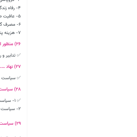
۴- رفاه زندگی
۵- عافیت طلبی
۶- مصرف گرایی
۷- هزینه پنداشتن فرزندان
۲۶) منظور از سیاست های جمعیتی چیست؟
✅ تدابیر و 
۲۷) نهاد ……………………. مسئولیت هماهنگی سایر نهادها را به عهده دارد.
✅ سیاست
۲۸) سیاست های جمعیتی به چند شکل ایجاد می شود؟
✅ ۱- سیاست های افزایش جمعیت
۲- سیاست های کاهش جمعیت
۲۹) سیاست های جمعیتی ایران را طی سال های ۱۳۵۷ تا ۱۳۴۵ توضیح دهید؟