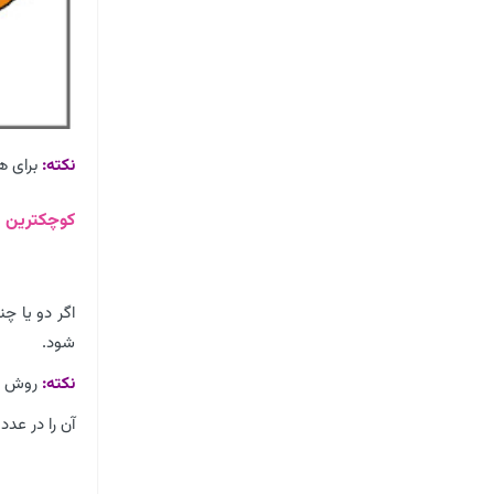
نکته:
برای ه
کوچکترین م
اگر دو یا چ
شود.
نکته:
روش به
آن را در عد