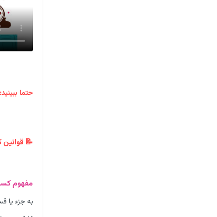
حتما ببینید:
📝 قوانین 
مفهوم کسر
به جزء یا ق