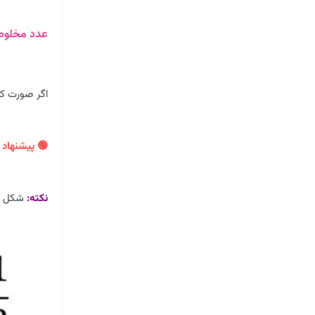
عدد مخلوط
اگر صورت کس
🟢 پیشنهاد و
نکته:
شکل در