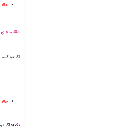
حالا 
مقایسه ی 
اگر دو کسر 
حالا 
نکته:
اگر دو