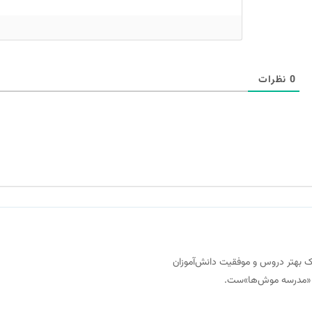
0
نظرات
 از مهرماه ۱۳۹۷ با هدف کمک به درک بهتر دروس و موفقیت دانش‌آموزان
یز «مدرسه موش‌ها»ست.