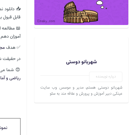
📥 دانلود ن
قابل قبول ب
📖 مطالعه ا
آموزان دهم 
✅ هدف
مجم
در حقیقت شم
شهربانو دوستی
😍 شما می 
درباره نویسنده
ریاضی و آمار
شهربانو دوستی هستم، مدیر و موسس وب سایت
عینکی دبیر آموزش و پرورش و علاقه مند به سئو
نمون