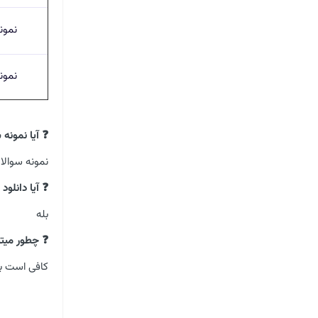
نمون
نمون
❓ آیا نمونه
نمونه سوالا
❓ آیا دانلو
بله
❓ چطور میتوا
کافی است بر