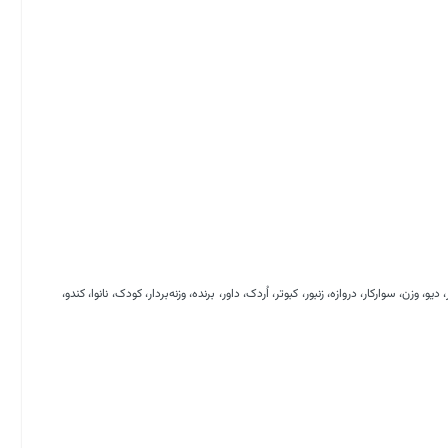
، وزن، سوارکار، دروازه، زنبور، کبوتر، اُردک، داور، برنده، وزنه‌بردار، کودک، نانوا، کندو،