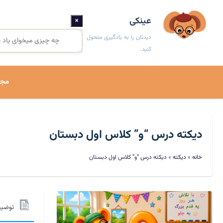
×
عینکی
دیدتان را به یادگیری متحول
کنید.
مجم
دیکته درس “و” کلاس اول دبستان
خانه
»
دیکته
»
دیکته درس “و” کلاس اول دبستان
توضی