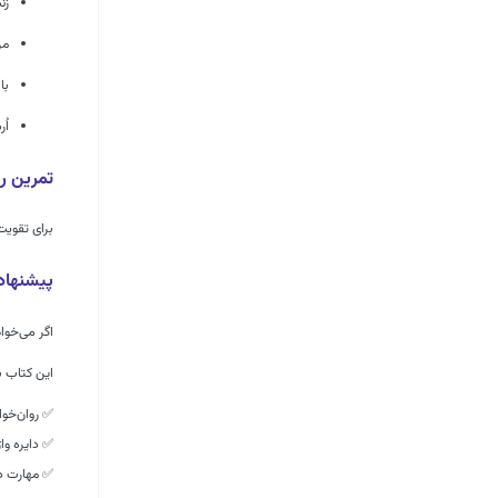
زن
من
با
اُ
تمرین ر
برای تقویت 
پیشنهاد
اگر می‌خوا
این کتاب ب
✅ روان‌خوا
✅ دایره وا
✅ مهارت دی