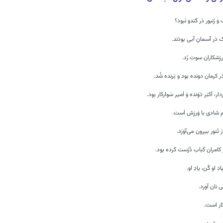
وَ زَنبور دَر کَندو نَبود؟
بک دَر آسمانِ آبی بودَند.
وَرزِشکاران سوت زَد.
 دَر کرمان دونده بود و بَرنده شُد.
دار، اَکبَر دَوَنده وَ اَمیر سَوارکار بود.
م شادی با وَرزِش اَست.
َز تَنور بیرون می‌آوَرَد.
ِ کامران کَباب دُرُست کَرده بود.
ادِ او کُن، یادِ او.
یی نان آورد.
ار است.