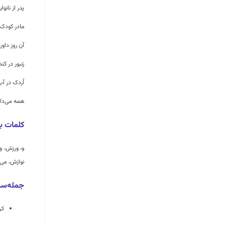
پدر از نانوا
مادر کودک ر
آن روز داور
زنبور در ک
اُردک در آب
همه می‌دان
کلمات ب
و، ورزش، ورز
نوازش، می‌ت
جمله‌سا
کر