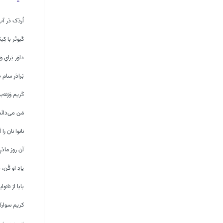
اُردَک دَر آب 
کَبوتَر با کِ
داوَر بَرایِ 
بَرادَرِ سام
کَریم وَزنه‌بر
مَن می‌دانَ
نانوا نان را ا
آن روز مادَر
یادِ او کُن، ی
بابا از نانوا
کریم سوارک