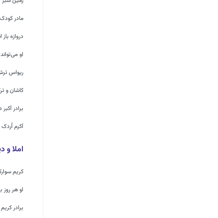
زمین سبز م
مادر کودک 
دروازه باز 
او می‌تواند
ریواس تر
کاشان و تر
برادر اَکبر
اَکرم اُردک 
املا و د
کریم سوارک
او هر روز 
برادر کریم