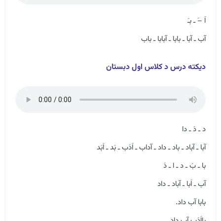
اَ –َ ـ بـَ
آب ـ آبا ـ بابا ـ آبابا ـ باب
دیکته درس د کلاس اول دبستان
د ـ دَ ـ دا
آبا ـ آباد ـ باد ـ داد ـ آداب ـ اَدَب ـ بَد ـ اَبَد
با ـ بَ ـ د ـ ا ـ دَ
آب ـ اَبا ـ آباد ـ داد
بابا آب داد.
بااَدَب آب داد.