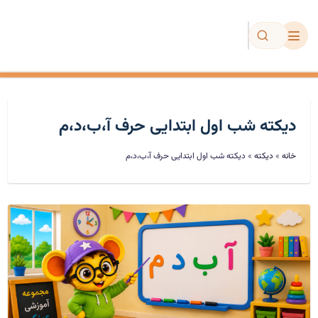
مجموعه عینکی
دیکته شب اول ابتدایی حرف آ،ب،د،م
دیکته
خانه
»
دیکته
»
دیکته شب اول ابتدایی حرف آ،ب،د،م
تمرین و آزمون
فروشگاه
ویژه معلمان