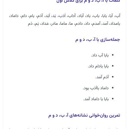
کلمات با آ، ب، د و م برای کلاس اول
آب، آبا، بابا، باب، باد، آباد، آداب، اَدَب، بَد، اَبَد، آدَم، بام، دام، داماد،
بامداد، آمد، آمدم، داد، دادم، ما، ماما، مادر، مَداد، بَم، دَم
جمله‌سازی با آ، ب، د و م
بابا آب داد.
بابا بادام داد.
آدَم آمد.
داماد بااَدَب بود.
بابا با داماد آمد.
تمرین روان‌خوانی نشانه‌های آ، ب، د و م