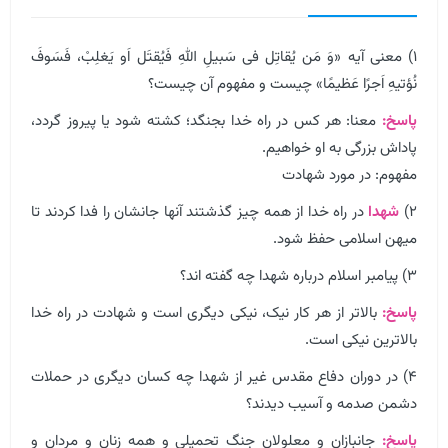
۱) معنی آیه «وَ مَن یُقاتِل فی سَبیلِ اللهِ فَیُقتَل اَو یَغلِبْ، فَسَوفَ
نُؤتیهِ اَجرًا عَظیمًا» چیست و مفهوم آن چیست؟
پاسخ:
معنا: هر کس در راه خدا بجنگد؛ کشته شود یا پیروز گردد،
پاداش بزرگی به او خواهیم.
مفهوم: در مورد شهادت
۲)
شهدا
در راه خدا از همه چیز گذشتند آنها جانشان را فدا کردند تا
میهن اسلامی حفظ شود.
۳) پیامبر اسلام درباره شهدا چه گفته اند؟
پاسخ:
بالاتر از هر کار نیک، نیکی دیگری است و شهادت در راه خدا
بالاترین نیکی است.
۴) در دوران دفاع مقدس غیر از شهدا چه کسان دیگری در حملات
دشمن صدمه و آسیب دیدند؟
پاسخ:
جانبازان و معلولان جنگ تحمیلی و همه زنان و مردان و