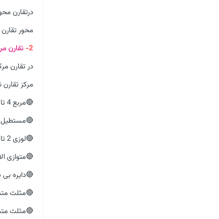
درتقارن محو
محور تقارن
2-
تقارن مر
در تقارن مر
مرکز تقارن 
🔴مربع 4 تا محور تقارن دارد.
🔴مستطیل دو
🔴لوزی 2 تا محور تقارن دارد.
🔴متوازی الا
🔴دایره بی ش
🔴مثلث متساوی الاضلا
🔴مثلث متسا