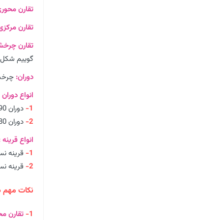
تقارن محوری
تقارن مرکزی
تقارن چرخش
گوییم شکل 
دوران:
چرخش
انواع دوران :
1-
دوران 90درجه
2-
دوران 180درجه
انواع قرینه :
1-
قرینه نس
2-
قرینه نس
نکات مهم در
1-
تقارن مح