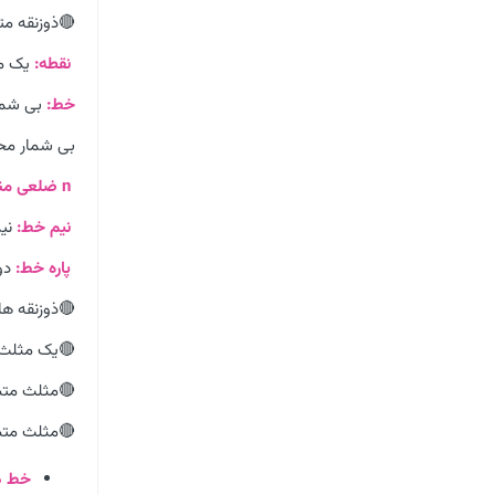
🔴ذوزنقه مت
نقطه:
یک مح
خط:
بی شمار
بی شمار محو
n ضلعی منتظم:
نیم خط:
نیم
پاره خط:
دو 
🔴ذوزنقه ها 
🔴یک مثلث د
🔴مثلث متسا
🔴مثلث متسا
خط ه