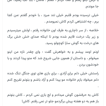
با ترس جلو رفتم و صدا کردم ، گفتم : مامان ، بابا کجا رفتید؟ من
جا موندم.
خیلی ترسیده بودم قلبم خیلی تند میزد ، با خودم گفتم :من کجا
برم ، چه اشتباهی کردم کاش نمیومدم .
خلاصه ، از سر ناچاری به طرف اون خانواده رفتم ، اولش میترسیدم
و زیر یک درخت قایم شده بودم تا اینکه صدای خش خش برگ
های درخت به گوش سارا کوچولو رسید.
اونم اومد پیشم و به خواهرش گفت : وای چقدر نازه من اینو
میخوام ، و داستان از همون جایی شروع شد که منو پیدا کردند و با
خودشون بردن .
راستش خیلی دلم برای آزادی ، برای بازی های توی جنگل تنگ شده
دلم میخواد بازم خانواده مو پیدا کنم و آزاد باشم و بتونم تفریح کنم
.
کاش به حرفشون گوش میدادم و لج بازی نمی کردم ، کاش بتونم
باز هم به دو هفته پیش برگردمو جلو تر نمی رفتم. کاش!